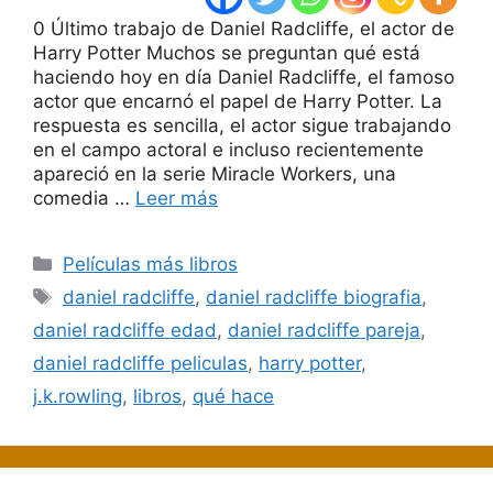
0 Último trabajo de Daniel Radcliffe, el actor de
Harry Potter Muchos se preguntan qué está
haciendo hoy en día Daniel Radcliffe, el famoso
actor que encarnó el papel de Harry Potter. La
respuesta es sencilla, el actor sigue trabajando
en el campo actoral e incluso recientemente
apareció en la serie Miracle Workers, una
comedia …
Leer más
Categorías
Películas más libros
Etiquetas
daniel radcliffe
,
daniel radcliffe biografia
,
daniel radcliffe edad
,
daniel radcliffe pareja
,
daniel radcliffe peliculas
,
harry potter
,
j.k.rowling
,
libros
,
qué hace