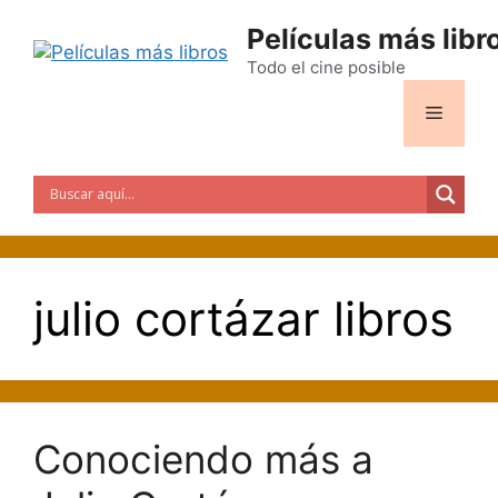
Saltar
Películas más libr
al
contenido
Todo el cine posible
Menú
julio cortázar libros
Conociendo más a