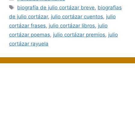
Etiquetas
biografía de julio cortázar breve
,
biografias
de julio cortázar
,
julio cortázar cuentos
,
julio
cortázar frases
,
julio cortázar libros
,
julio
cortázar poemas
,
julio cortázar premios
,
julio
cortázar rayuela