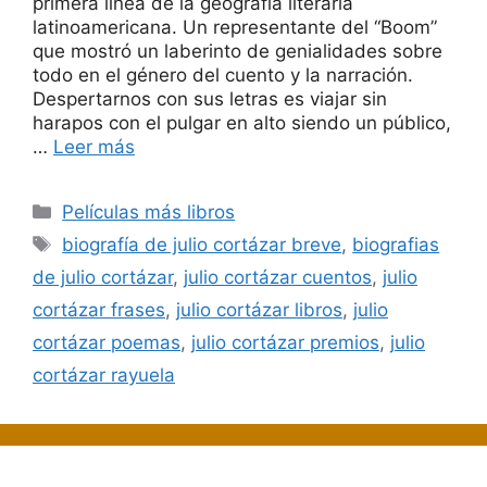
primera línea de la geografía literaria
latinoamericana. Un representante del “Boom”
que mostró un laberinto de genialidades sobre
todo en el género del cuento y la narración.
Despertarnos con sus letras es viajar sin
harapos con el pulgar en alto siendo un público,
…
Leer más
Categorías
Películas más libros
Etiquetas
biografía de julio cortázar breve
,
biografias
de julio cortázar
,
julio cortázar cuentos
,
julio
cortázar frases
,
julio cortázar libros
,
julio
cortázar poemas
,
julio cortázar premios
,
julio
cortázar rayuela