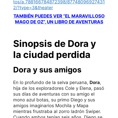
tos/a.788166784872398/87748096927431
2/?type=3&theater
TAMBIÉN PUEDES VER “EL MARAVILLOSO
MAGO DE OZ”, UN LIBRO DE AVENTURAS
Sinopsis de Dora y
la ciudad perdida
Dora y sus amigos
En lo profundo de la selva peruana,
Dora
,
hija de los exploradores Cole y Elena, pasó
sus días de aventuras con su amigo el
mono azul botas, su primo Diego y sus
amigos imaginarios Mochila y Mapa
mientras frustraba al zorro ladrón Swiper.
Cuando ambos tenían seis años, Diego se