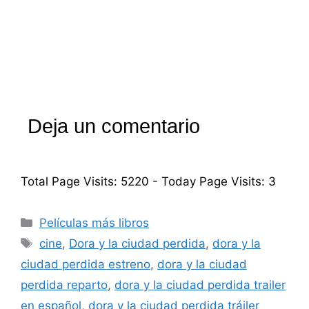
Deja un comentario
Total Page Visits: 5220 - Today Page Visits: 3
Categorías
Películas más libros
Etiquetas
cine
,
Dora y la ciudad perdida
,
dora y la
ciudad perdida estreno
,
dora y la ciudad
perdida reparto
,
dora y la ciudad perdida trailer
en español
,
dora y la ciudad perdida tráiler