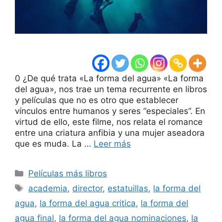
0 ¿De qué trata «La forma del agua» «La forma
del agua», nos trae un tema recurrente en libros
y películas que no es otro que establecer
vínculos entre humanos y seres “especiales”. En
virtud de ello, este filme, nos relata el romance
entre una criatura anfibia y una mujer aseadora
que es muda. La …
Leer más
Categorías
Películas más libros
Etiquetas
academia
,
director
,
estatuillas
,
la forma del
agua
,
la forma del agua critica
,
la forma del
agua final
,
la forma del agua nominaciones
,
la