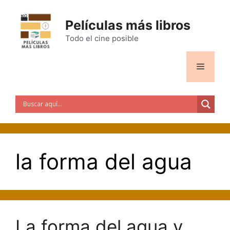
Saltar
al
Películas más libros
contenido
Todo el cine posible
Menú
la forma del agua
La forma del agua y