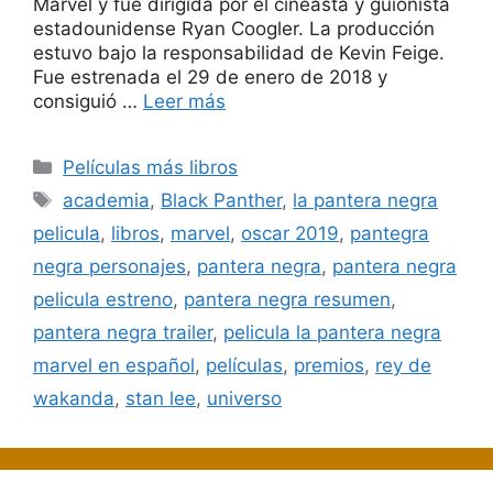
Marvel y fue dirigida por el cineasta y guionista
estadounidense Ryan Coogler. La producción
estuvo bajo la responsabilidad de Kevin Feige.
Fue estrenada el 29 de enero de 2018 y
consiguió …
Leer más
Categorías
Películas más libros
Etiquetas
academia
,
Black Panther
,
la pantera negra
pelicula
,
libros
,
marvel
,
oscar 2019
,
pantegra
negra personajes
,
pantera negra
,
pantera negra
pelicula estreno
,
pantera negra resumen
,
pantera negra trailer
,
pelicula la pantera negra
marvel en español
,
películas
,
premios
,
rey de
wakanda
,
stan lee
,
universo