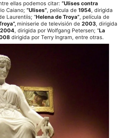
ntre ellas podemos citar:
“Ulises contra
rio Caiano;
“Ulises”
, película de
1954
, dirigida
e Laurentiis; “
Helena de Troya”
, película de
Troya”,
miniserie de televisión de
2003
, dirigida
2004
, dirigida por Wolfgang Petersen; “
La
008
dirigida por Terry Ingram, entre otras.