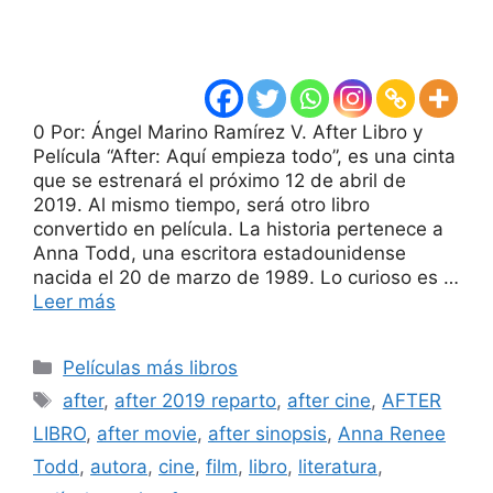
0 Por: Ángel Marino Ramírez V. After Libro y
Película “After: Aquí empieza todo”, es una cinta
que se estrenará el próximo 12 de abril de
2019. Al mismo tiempo, será otro libro
convertido en película. La historia pertenece a
Anna Todd, una escritora estadounidense
nacida el 20 de marzo de 1989. Lo curioso es …
Leer más
Categorías
Películas más libros
Etiquetas
after
,
after 2019 reparto
,
after cine
,
AFTER
LIBRO
,
after movie
,
after sinopsis
,
Anna Renee
Todd
,
autora
,
cine
,
film
,
libro
,
literatura
,