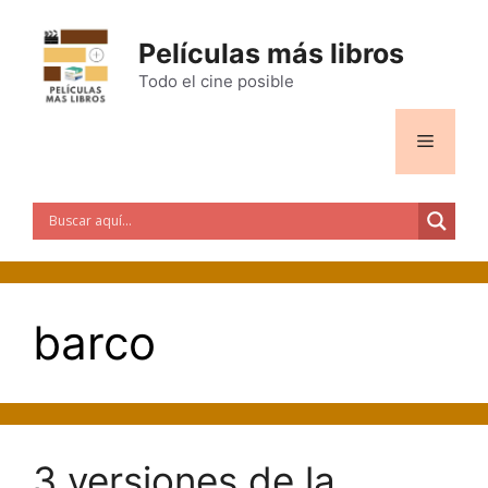
Saltar
al
Películas más libros
contenido
Todo el cine posible
Menú
barco
3 versiones de la