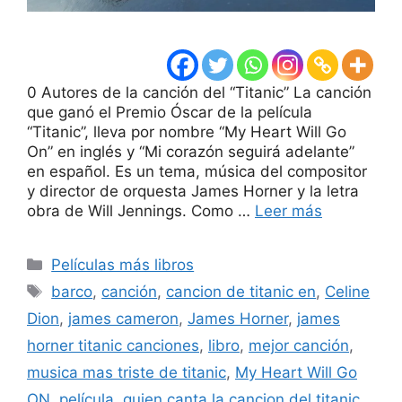
0 Autores de la canción del “Titanic” La canción
que ganó el Premio Óscar de la película
“Titanic”, lleva por nombre “My Heart Will Go
On” en inglés y “Mi corazón seguirá adelante”
en español. Es un tema, música del compositor
y director de orquesta James Horner y la letra
obra de Will Jennings. Como …
Leer más
Categorías
Películas más libros
Etiquetas
barco
,
canción
,
cancion de titanic en
,
Celine
Dion
,
james cameron
,
James Horner
,
james
horner titanic canciones
,
libro
,
mejor canción
,
musica mas triste de titanic
,
My Heart Will Go
ON
,
película
,
quien canta la cancion del titanic
,