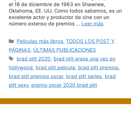
el 18 de diciembre de 1963 en Shawnee,
Oklahoma, EE. UU. Como todos sabemos, es un
excelente actor y productor de cine con un
número extenso de premios …
Leer más
Categorías
Películas más libros
,
TODOS LOS POST Y
PÁGINAS
,
ÚLTIMAS PUBLICACIONES
Etiquetas
brad pitt 2020
,
brad pitt erase una vez en
hollywood
,
brad pitt pelicula
,
brad pitt premios
,
brad pitt premios oscar
,
brad pitt series
,
brad
pitt sexy
,
premio oscar 2020 brad pitt