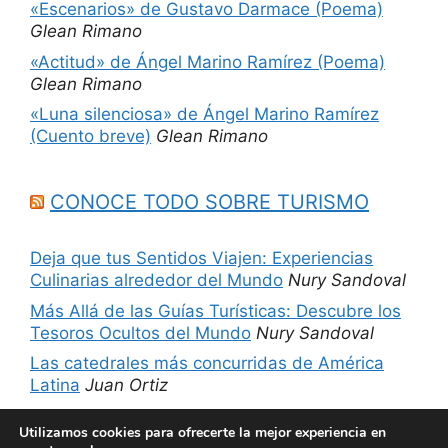
«Escenarios» de Gustavo Darmace (Poema)
Glean Rimano
«Actitud» de Ángel Marino Ramírez (Poema)
Glean Rimano
«Luna silenciosa» de Ángel Marino Ramírez
(Cuento breve)
Glean Rimano
CONOCE TODO SOBRE TURISMO
Deja que tus Sentidos Viajen: Experiencias
Culinarias alrededor del Mundo
Nury Sandoval
Más Allá de las Guías Turísticas: Descubre los
Tesoros Ocultos del Mundo
Nury Sandoval
Las catedrales más concurridas de América
Latina
Juan Ortiz
5 sitios imperdibles de Chicago, Estados
Utilizamos cookies para ofrecerte la mejor experiencia en
Unidos
Nury Sandoval