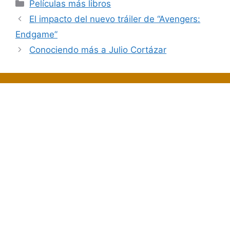
Categorías
Películas más libros
El impacto del nuevo tráiler de “Avengers:
Endgame”
Conociendo más a Julio Cortázar