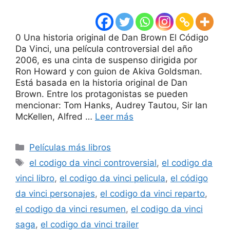
0 Una historia original de Dan Brown El Código
Da Vinci, una película controversial del año
2006, es una cinta de suspenso dirigida por
Ron Howard y con guion de Akiva Goldsman.
Está basada en la historia original de Dan
Brown. Entre los protagonistas se pueden
mencionar: Tom Hanks, Audrey Tautou, Sir Ian
McKellen, Alfred …
Leer más
Categorías
Películas más libros
Etiquetas
el codigo da vinci controversial
,
el codigo da
vinci libro
,
el codigo da vinci pelicula
,
el código
da vinci personajes
,
el codigo da vinci reparto
,
el codigo da vinci resumen
,
el codigo da vinci
saga
,
el codigo da vinci trailer