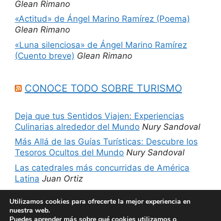
Glean Rimano
«Actitud» de Ángel Marino Ramírez (Poema)
Glean Rimano
«Luna silenciosa» de Ángel Marino Ramírez
(Cuento breve)
Glean Rimano
CONOCE TODO SOBRE TURISMO
Deja que tus Sentidos Viajen: Experiencias
Culinarias alrededor del Mundo
Nury Sandoval
Más Allá de las Guías Turísticas: Descubre los
Tesoros Ocultos del Mundo
Nury Sandoval
Las catedrales más concurridas de América
Latina
Juan Ortiz
5 sitios imperdibles de Chicago, Estados
Utilizamos cookies para ofrecerte la mejor experiencia en
Unidos
Nury Sandoval
nuestra web.
Puedes aprender más sobre qué cookies utilizamos o