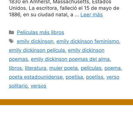
1830 en Amherst, Massachusetts, Estados
Unidos. La escritora, falleció el 15 de mayo de
1886, en su ciudad natal, a …
Leer más
Categorías
Películas más libros
Etiquetas
emily dickinson
,
emily dickinson feminismo
,
emily dickinson película
,
emily dickinson
poemas
,
emily dickinson poemas del alma
,
libros
,
literatura
,
mujer poeta
,
películas
,
poema
,
poeta estadounidense
,
poetisa
,
poetiss
,
verso
solitario
,
versos