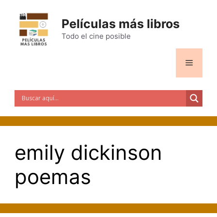
Saltar
al
Películas más libros
contenido
Todo el cine posible
Menú
emily dickinson
poemas