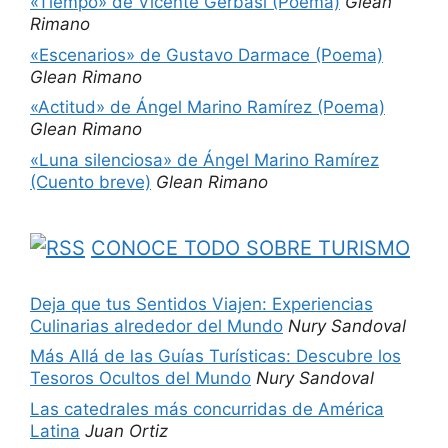
«Tiempo» de Vicente Gerbasi (Poema)
Glean
Rimano
«Escenarios» de Gustavo Darmace (Poema)
Glean Rimano
«Actitud» de Ángel Marino Ramírez (Poema)
Glean Rimano
«Luna silenciosa» de Ángel Marino Ramírez
(Cuento breve)
Glean Rimano
CONOCE TODO SOBRE TURISMO
Deja que tus Sentidos Viajen: Experiencias
Culinarias alrededor del Mundo
Nury Sandoval
Más Allá de las Guías Turísticas: Descubre los
Tesoros Ocultos del Mundo
Nury Sandoval
Las catedrales más concurridas de América
Latina
Juan Ortiz