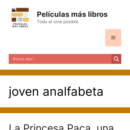
Saltar
al
Películas más libros
contenido
Todo el cine posible
Menú
joven analfabeta
La Princesa Paca, una