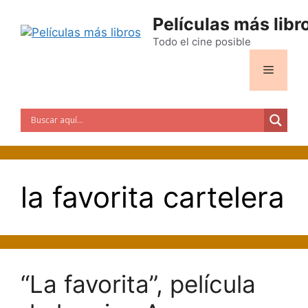
Saltar
Películas más libr
al
contenido
Todo el cine posible
Menú
la favorita cartelera
“La favorita”, película