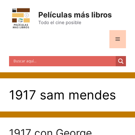
Saltar
al
Películas más libros
contenido
Todo el cine posible
Menú
1917 sam mendes
1917 con George