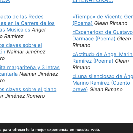
pacto de las Redes
«Tiempo» de Vicente Ger
les en la Carrera de los
(Poema)
Glean Rimano
tas Musicales
Angel
«Escenarios» de Gustavo
o Ramirez
Darmace (Poema)
Glean
os claves sobre el
Rimano
ón
Naimar Jiménez
«Actitud» de Ángel Marin
ro
Ramírez (Poema)
Glean
ita margariteña y 3 letras
Rimano
cantarla
Naimar Jiménez
«Luna silenciosa» de Áng
ro
Marino Ramírez (Cuento
os claves sobre el piano
breve)
Glean Rimano
ar Jiménez Romero
 para ofrecerte la mejor experiencia en nuestra web.
© 2026 Películas más libros
• Creado con
GeneratePress