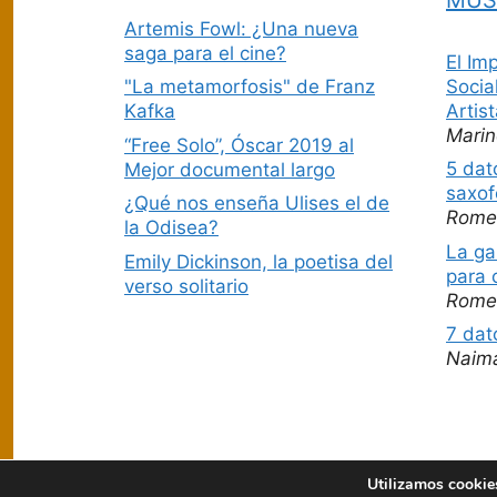
Artemis Fowl: ¿Una nueva
saga para el cine?
El Im
Socia
"La metamorfosis" de Franz
Artis
Kafka
Marin
“Free Solo”, Óscar 2019 al
5 dat
Mejor documental largo
saxof
¿Qué nos enseña Ulises el de
Rome
la Odisea?
La ga
Emily Dickinson, la poetisa del
para 
verso solitario
Rome
7 dat
Naim
Utilizamos cookies