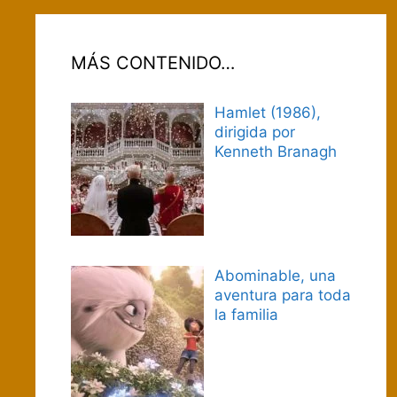
MÁS CONTENIDO…
Hamlet (1986),
dirigida por
Kenneth Branagh
Abominable, una
aventura para toda
la familia