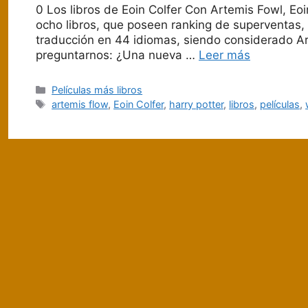
0 Los libros de Eoin Colfer Con Artemis Fowl, Eoin
ocho libros, que poseen ranking de superventas,
traducción en 44 idiomas, siendo considerado Art
preguntarnos: ¿Una nueva …
Leer más
Categorías
Películas más libros
Etiquetas
artemis flow
,
Eoin Colfer
,
harry potter
,
libros
,
películas
,