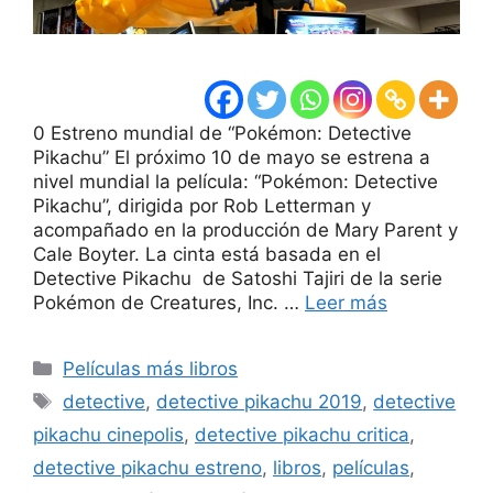
0 Estreno mundial de “Pokémon: Detective
Pikachu” El próximo 10 de mayo se estrena a
nivel mundial la película: “Pokémon: Detective
Pikachu”, dirigida por Rob Letterman y
acompañado en la producción de Mary Parent y
Cale Boyter. La cinta está basada en el
Detective Pikachu de Satoshi Tajiri de la serie
Pokémon de Creatures, Inc. …
Leer más
Categorías
Películas más libros
Etiquetas
detective
,
detective pikachu 2019
,
detective
pikachu cinepolis
,
detective pikachu critica
,
detective pikachu estreno
,
libros
,
películas
,