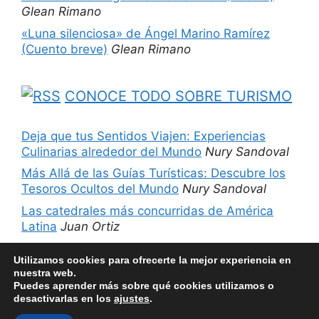
Glean Rimano
«Luna silenciosa» de Ángel Marino Ramírez
(Cuento breve)
Glean Rimano
CONOCE TODO SOBRE TURISMO
Deja que tus Sentidos Viajen: Experiencias
Culinarias alrededor del Mundo
Nury Sandoval
Más Allá de las Guías Turísticas: Descubre los
Tesoros Ocultos del Mundo
Nury Sandoval
Las catedrales más concurridas de América
Latina
Juan Ortiz
5 sitios imperdibles de Chicago, Estados
Utilizamos cookies para ofrecerte la mejor experiencia en
Unidos
Nury Sandoval
nuestra web.
Puedes aprender más sobre qué cookies utilizamos o
desactivarlas en los
ajustes
.
© 2026 Películas más libros
• Creado con