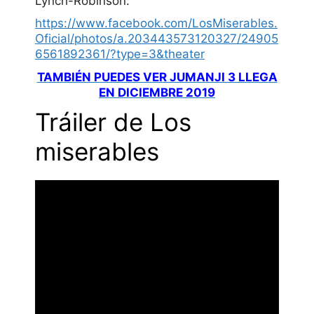
Lynch-Robinson.
https://www.facebook.com/LosMiserables.
Oficial/photos/a.203443573120327/24905
6561892361/?type=3&theater
TAMBIÉN PUEDES VER JUMANJI 3 LLEGA
EN DICIEMBRE 2019
Tráiler de Los
miserables