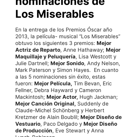
nominaciones de
Los Miserables
En la entrega de los Premios Óscar año
2013, la película- musical “Los Miserables”
obtuvo los siguientes 3 premios:
Mejor
Actriz de Reparto
, Anne Hathaway;
Mejor
Maquillaje y Peluquería
, Lisa Westcott y
Julie Dartnell;
Mejor Sonido
, Andy Nelson,
Mark Paterson y Simon Hayes. En cuanto
a las 5 nominaciones sin éxito, estas
fueron:
Mejor Película,
Tim Bevan, Eric
Fellner, Debra Hayward y Cameron
Mackintosh;
Mejor Actor,
Hugh Jackman;
Mejor Canción Original,
Suddenly de
Claude-Michel Schönberg y Herbert
Kretzmer de Alain Boublil;
Mejor Diseño de
Vestuario
, Paco Delgado y
Mejor Diseño
de Producción
, Eve Stewart y Anna