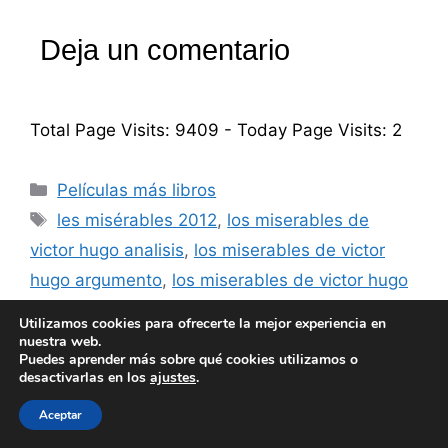
Deja un comentario
Total Page Visits: 9409 - Today Page Visits: 2
Categorías
Películas más libros
Etiquetas
les misérables 2012
,
los miserables de
victor hugo analisis
,
los miserables de victor
hugo argumento
,
los miserables de victor hugo
reseña
,
los miserables libro
,
los miserables
Utilizamos cookies para ofrecerte la mejor experiencia en
musical
,
los miserables nominaciones
,
los
nuestra web.
Puedes aprender más sobre qué cookies utilizamos o
miserables novela
,
los miserables pelicula
,
los
desactivarlas en los
ajustes
.
miserables pelicula musical
,
los miserables
Aceptar
personajes
,
los miserables premios oscar
,
los