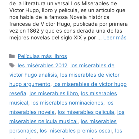
de la literatura universal Los Miserables de
Víctor Hugo, libro y película, es un artículo que
nos habla de la famosa Novela histórica
francesa de Victor Hugo, publicada por primera
vez en 1862 y que es considerada una de las
mejores novelas del siglo XIX y por …
Leer más
Categorías
Películas más libros
Etiquetas
les misérables 2012
,
los miserables de
victor hugo analisis
,
los miserables de victor
hugo argumento
,
los miserables de victor hugo
reseña
,
los miserables libro
,
los miserables
musical
,
los miserables nominaciones
,
los
miserables novela
,
los miserables pelicula
,
los
miserables pelicula musical
,
los miserables
personajes
,
los miserables premios oscar
,
los