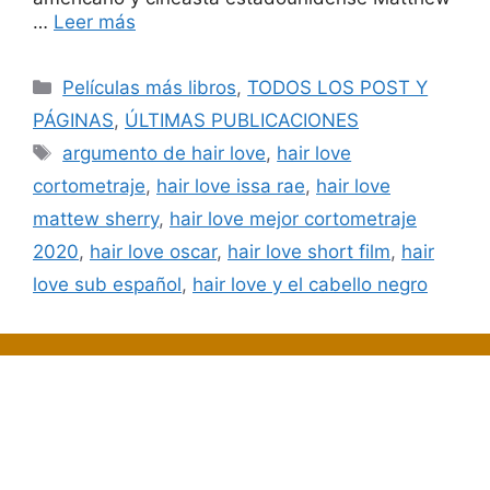
…
Leer más
Categorías
Películas más libros
,
TODOS LOS POST Y
PÁGINAS
,
ÚLTIMAS PUBLICACIONES
Etiquetas
argumento de hair love
,
hair love
cortometraje
,
hair love issa rae
,
hair love
mattew sherry
,
hair love mejor cortometraje
2020
,
hair love oscar
,
hair love short film
,
hair
love sub español
,
hair love y el cabello negro