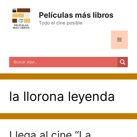
Saltar
al
Películas más libros
contenido
Todo el cine posible
Menú
la llorona leyenda
Llega al cine “La