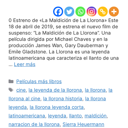
0 Estreno de «La Maldición de La Llorona» Este
18 de abril de 2019, se estrena el nuevo film de
suspenso: “La Maldición de La Llorona”. Una
película dirigida por Michael Chaves y en la
producción James Wan, Gary Dauberman y
Emile Gladstone. La Llorona es una leyenda
latinoamericana que caracteriza el llanto de una
…
Leer más
Categorías
Películas más libros
Etiquetas
cine
,
la leyenda de la llorona
,
la llorona
,
la
llorona al cine
,
la llorona historia
,
la llorona
leyenda
,
la llorona leyenda corta
,
latinoamericana
,
leyenda
,
llanto
,
maldición
,
narracion de la llorona
,
Sierra Heuermann