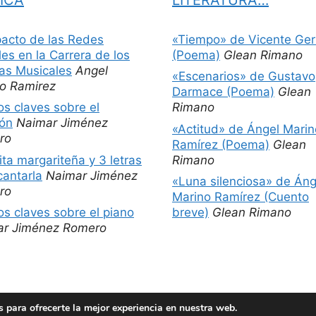
pacto de las Redes
«Tiempo» de Vicente Ger
les en la Carrera de los
(Poema)
Glean Rimano
tas Musicales
Angel
«Escenarios» de Gustavo
o Ramirez
Darmace (Poema)
Glean
os claves sobre el
Rimano
ón
Naimar Jiménez
«Actitud» de Ángel Marin
ro
Ramírez (Poema)
Glean
ita margariteña y 3 letras
Rimano
cantarla
Naimar Jiménez
«Luna silenciosa» de Áng
ro
Marino Ramírez (Cuento
os claves sobre el piano
breve)
Glean Rimano
ar Jiménez Romero
 para ofrecerte la mejor experiencia en nuestra web.
© 2026 Películas más libros
• Creado con
GeneratePress