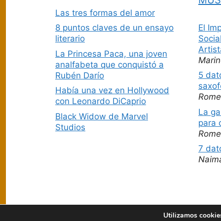
Las tres formas del amor
El Im
8 puntos claves de un ensayo
Socia
literario
Artis
La Princesa Paca, una joven
Marin
analfabeta que conquistó a
5 dat
Rubén Darío
saxof
Había una vez en Hollywood
Rome
con Leonardo DiCaprio
La ga
Black Widow de Marvel
para 
Studios
Rome
7 dat
Naim
Utilizamos cookies