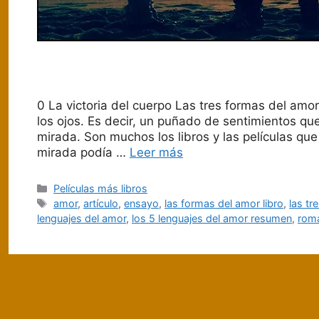
0 La victoria del cuerpo Las tres formas del am
los ojos. Es decir, un puñado de sentimientos qu
mirada. Son muchos los libros y las películas que
mirada podía …
Leer más
Categorías
Películas más libros
Etiquetas
amor
,
artículo
,
ensayo
,
las formas del amor libro
,
las tr
lenguajes del amor
,
los 5 lenguajes del amor resumen
,
rom