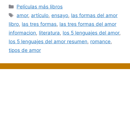
Categorías
Películas más libros
Etiquetas
amor
,
artículo
,
ensayo
,
las formas del amor
libro
,
las tres formas
,
las tres formas del amor
informacion
,
literatura
,
los 5 lenguajes del amor
,
los 5 lenguajes del amor resumen
,
romance
,
tipos de amor