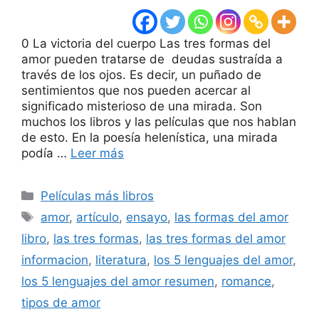
0 La victoria del cuerpo Las tres formas del
amor pueden tratarse de deudas sustraída a
través de los ojos. Es decir, un puñado de
sentimientos que nos pueden acercar al
significado misterioso de una mirada. Son
muchos los libros y las películas que nos hablan
de esto. En la poesía helenística, una mirada
podía …
Leer más
Categorías
Películas más libros
Etiquetas
amor
,
artículo
,
ensayo
,
las formas del amor
libro
,
las tres formas
,
las tres formas del amor
informacion
,
literatura
,
los 5 lenguajes del amor
,
los 5 lenguajes del amor resumen
,
romance
,
tipos de amor