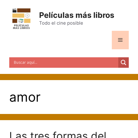
Saltar
al
Películas más libros
contenido
Todo el cine posible
Menú
amor
Las tres formas del