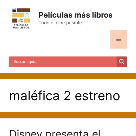
Saltar
al
Películas más libros
contenido
Todo el cine posible
Menú
maléfica 2 estreno
Disney presenta el