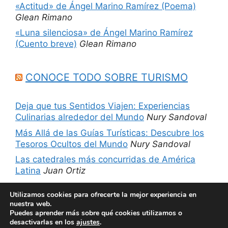
«Actitud» de Ángel Marino Ramírez (Poema)
Glean Rimano
«Luna silenciosa» de Ángel Marino Ramírez
(Cuento breve)
Glean Rimano
CONOCE TODO SOBRE TURISMO
Deja que tus Sentidos Viajen: Experiencias
Culinarias alrededor del Mundo
Nury Sandoval
Más Allá de las Guías Turísticas: Descubre los
Tesoros Ocultos del Mundo
Nury Sandoval
Las catedrales más concurridas de América
Latina
Juan Ortiz
5 sitios imperdibles de Chicago, Estados
Utilizamos cookies para ofrecerte la mejor experiencia en
Unidos
Nury Sandoval
nuestra web.
Puedes aprender más sobre qué cookies utilizamos o
desactivarlas en los
ajustes
.