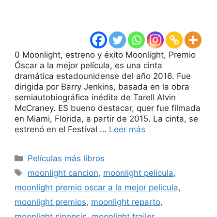
0 Moonlight, estreno y éxito Moonlight, Premio
Óscar a la mejor película, es una cinta
dramática estadounidense del año 2016. Fue
dirigida por Barry Jenkins, basada en la obra
semiautobiográfica inédita de Tarell Alvin
McCraney. ES bueno destacar, quer fue filmada
en Miami, Florida, a partir de 2015. La cinta, se
estrenó en el Festival …
Leer más
Categorías
Películas más libros
Etiquetas
moonlight cancion
,
moonlight pelicula
,
moonlight premio oscar a la mejor pelicula
,
moonlight premios
,
moonlight reparto
,
moonlight sinopsis
,
moonlight trailer