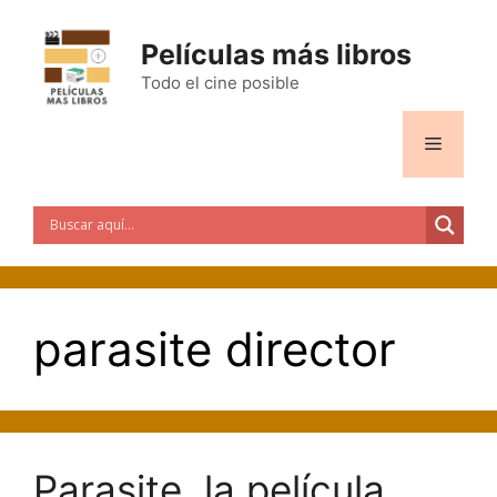
Saltar
al
Películas más libros
contenido
Todo el cine posible
Menú
parasite director
Parasite, la película