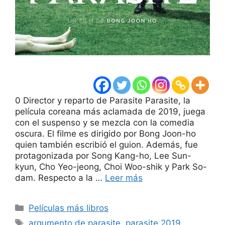
0 Director y reparto de Parasite Parasite, la
película coreana más aclamada de 2019, juega
con el suspenso y se mezcla con la comedia
oscura. El filme es dirigido por Bong Joon-ho
quien también escribió el guion. Además, fue
protagonizada por Song Kang-ho, Lee Sun-
kyun, Cho Yeo-jeong, Choi Woo-shik y Park So-
dam. Respecto a la …
Leer más
Categorías
Películas más libros
Etiquetas
argumento de parasite
,
parasite 2019
,