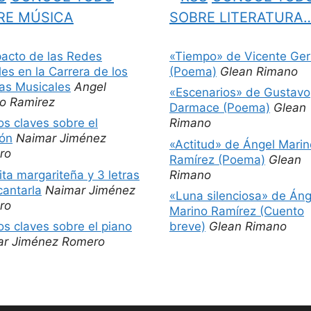
RE MÚSICA
SOBRE LITERATURA
pacto de las Redes
«Tiempo» de Vicente Ger
les en la Carrera de los
(Poema)
Glean Rimano
tas Musicales
Angel
«Escenarios» de Gustavo
o Ramirez
Darmace (Poema)
Glean
os claves sobre el
Rimano
ón
Naimar Jiménez
«Actitud» de Ángel Marin
ro
Ramírez (Poema)
Glean
ita margariteña y 3 letras
Rimano
cantarla
Naimar Jiménez
«Luna silenciosa» de Áng
ro
Marino Ramírez (Cuento
os claves sobre el piano
breve)
Glean Rimano
ar Jiménez Romero