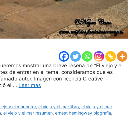
queremos mostrar una breve reseña de “El viejo y el
ntes de entrar en el tema, consideramos que es
famado autor. Imagen con licencia Creative
ció el …
Leer más
viejo y el mar autor
,
el viejo y el mar libro
,
el viejo y el mar
a
,
el viejo y el mar resumen
,
ernest hemingway biografia
,