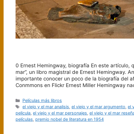
0 Ernest Hemingway, biografía En este artículo, 
mar”, un libro magistral de Ernest Hemingway. A
importante conocer un poco de la biografía del a
Conmmons en Flickr Ernest Miller Hemingway na
Categorías
Películas más libros
Etiquetas
el viejo y el mar analisis
,
el viejo y el mar argumento
,
el 
pelicula
,
el viejo y el mar personajes
,
el viejo y el mar reseñ
películas
,
premio nobel de literatura en 1954