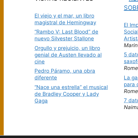
SOB
El viejo y el mar, un libro
magistral de Hemingway
El Im
Socia
“Rambo V: Last Blood” de
Artis
nuevo Silvester Stallone
Marin
Orgullo y prejuicio, un libro
5 dat
genial de Austen llevado al
saxof
cine
Rome
Pedro Páramo, una obra
La ga
diferente
para 
“Nace una estrella” el musical
Rome
de Bradley Cooper y Lady
7 dat
Gaga
Naim