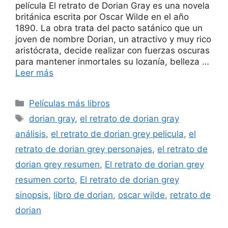
película El retrato de Dorian Gray es una novela
británica escrita por Oscar Wilde en el año
1890. La obra trata del pacto satánico que un
joven de nombre Dorian, un atractivo y muy rico
aristócrata, decide realizar con fuerzas oscuras
para mantener inmortales su lozanía, belleza …
Leer más
Categorías
Películas más libros
Etiquetas
dorian gray
,
el retrato de dorian gray
análisis
,
el retrato de dorian grey pelicula
,
el
retrato de dorian grey personajes
,
el retrato de
dorian grey resumen
,
El retrato de dorian grey
resumen corto
,
El retrato de dorian grey
sinopsis
,
libro de dorian
,
oscar wilde
,
retrato de
dorian