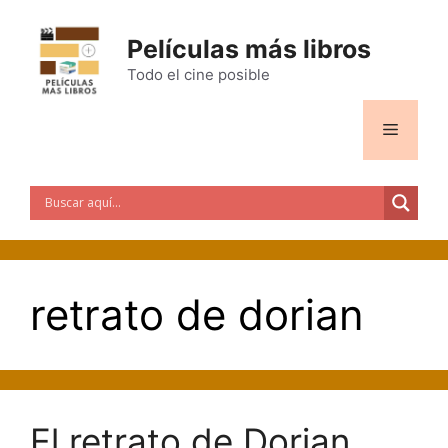
Saltar
al
Películas más libros
contenido
Todo el cine posible
Menú
retrato de dorian
El retrato de Dorian