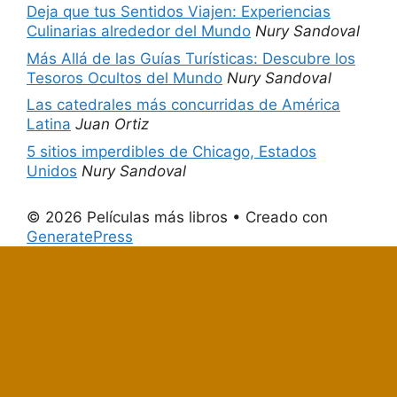
Deja que tus Sentidos Viajen: Experiencias
Culinarias alrededor del Mundo
Nury Sandoval
Más Allá de las Guías Turísticas: Descubre los
Tesoros Ocultos del Mundo
Nury Sandoval
Las catedrales más concurridas de América
Latina
Juan Ortiz
5 sitios imperdibles de Chicago, Estados
Unidos
Nury Sandoval
© 2026 Películas más libros
• Creado con
GeneratePress