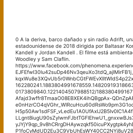
0 A la deriva, barco dañado y sin radio Adrift, un
estadounidense de 2018 dirigida por Baltasar Ko
Kandell y Jordan Kandell . El filme está ambient
Woodley y Sam Claflin.
https://www.facebook.com/phenomena.experie
EJFEfwI30lu42suDp46Nv3qeuXo3tdQ_ajIMirFB
kqxWu8e3XQvUb5r0WnbCGtFWEvXIItWIdS4p22x
162280241.1883804991678559.1482091931866
0173809840.1221404507988512/188380499167
Afajd3wffr8TmaaO08EBXEK4ihQBgpAx-QDnZp
e0nHzrCO4qVGhr_WlRcuHcu60dRsWo9pm3G1
H5p50Aw1sdFSF_vLedEu1A0UfAxIJ2B5Iv0IC1A4
LLgnt8iugU90sZylwmFJbtTGFlEhwU1_gnxxwBJs
yJYjY9qp_9v8hCRrgDHAywzqkf50icuPXygtpk4yh
P1foCyMdUD2Eu3C9VbUhEsWY40CC2NYj8uV2