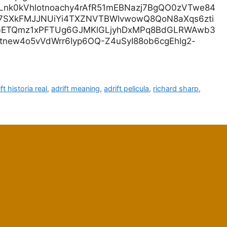
nk0kVhlotnoachy4rAfR51mEBNazj7BgQO0zVTwe84
v7SXkFMJJNUiYi4TXZNVTBWIvwowQ8QoN8aXqs6zti
6lbETQmz1xPFTUg6GJMKlGLjyhDxMPq8BdGLRWAwb3
new4o5vVdWrr6Iyp6OQ-Z4uSyI88ob6cgEhlg2-
ft historia real
,
adrift meaning
,
adrift pelicula
,
richard sharp
,