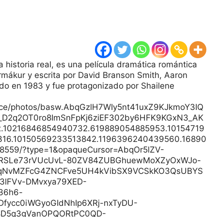
a historia real, es una película dramática romántica
rmákur y escrita por David Branson Smith, Aaron
ado en 1983 y fue protagonizado por Shailene
nce/photos/basw.AbqGzlH7WIy5nt41uxZ9KJkmoY3IQ
1j_D2q2OT0ro8ImSnFpKj6ziEF302by6HFK9KGxN3_AK
.10216846854940732.619889054885953.10154719
316.10150569233513842.1196396240439560.16890
8559/?type=1&opaqueCursor=AbqOr5lZV-
ARSLe73rVUcUvL-80ZV84ZUBGhuewMoXZyOxWJo-
oqNvMZFcG4ZNCFve5UH4kVibSX9VCSkKO3QsUBYS
f3lFVv-DMvxya79XED-
36h6-
Dfycc0iWGyoGIdNhIp6XRj-nxTyDU-
8D5q3gVanOPQORtPC0QD-