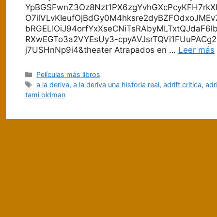
YpBGSFwnZ3Oz8Nzt1PX6zgYvhGXcPcyKFH7rkXL
O7ilVLvKIeufOjBdGy0M4hksre2dyBZFOdxoJME
bRGELIOiJ94orfYxXseCNiTsRAbyMLTxtQJdaF
RXwEGTo3a2VYEsUy3-cpyAVJsrTQVi1FUuPACg2t
j7USHnNp9i4&theater Atrapados en …
Leer más
Categorías
Películas más libros
Etiquetas
a la deriva
,
a la deriva una historia real
,
adrift critica
,
adri
tami oldman