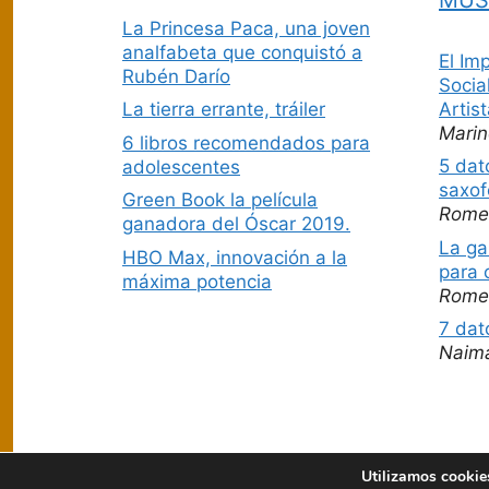
La Princesa Paca, una joven
analfabeta que conquistó a
El Im
Rubén Darío
Socia
Artis
La tierra errante, tráiler
Marin
6 libros recomendados para
5 dat
adolescentes
saxof
Green Book la película
Rome
ganadora del Óscar 2019.
La ga
HBO Max, innovación a la
para 
máxima potencia
Rome
7 dat
Naim
Utilizamos cookies