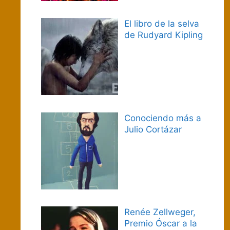
El libro de la selva
de Rudyard Kipling
Conociendo más a
Julio Cortázar
Renée Zellweger,
Premio Óscar a la