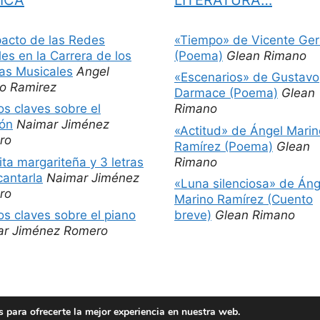
pacto de las Redes
«Tiempo» de Vicente Ger
les en la Carrera de los
(Poema)
Glean Rimano
tas Musicales
Angel
«Escenarios» de Gustavo
o Ramirez
Darmace (Poema)
Glean
os claves sobre el
Rimano
ón
Naimar Jiménez
«Actitud» de Ángel Marin
ro
Ramírez (Poema)
Glean
ita margariteña y 3 letras
Rimano
cantarla
Naimar Jiménez
«Luna silenciosa» de Áng
ro
Marino Ramírez (Cuento
os claves sobre el piano
breve)
Glean Rimano
ar Jiménez Romero
 para ofrecerte la mejor experiencia en nuestra web.
© 2026 Películas más libros
• Creado con
GeneratePress