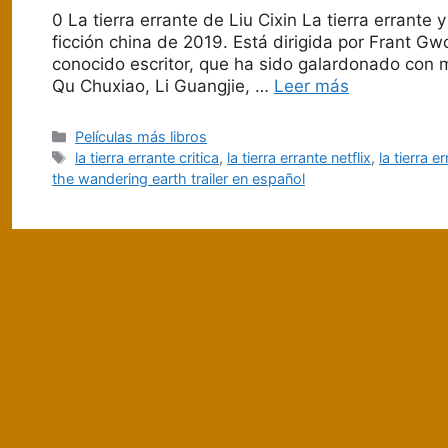
0 La tierra errante de Liu Cixin La tierra errante 
ficción china de 2019. Está dirigida por Frant 
conocido escritor, que ha sido galardonado con m
Qu Chuxiao, Li Guangjie, …
Leer más
Categorías
Películas más libros
Etiquetas
la tierra errante critica
,
la tierra errante netflix
,
la tierra e
the wandering earth trailer en español