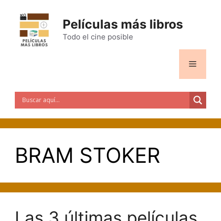
Saltar
al
Películas más libros
contenido
Todo el cine posible
Menú
BRAM STOKER
Las 3 últimas películas