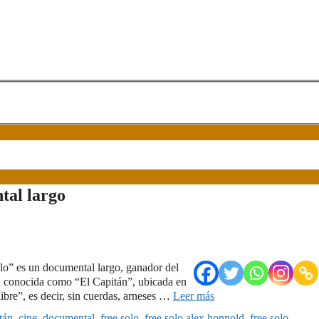
tal largo
olo” es un documental largo, ganador del
sa conocida como “El Capitán”, ubicada en
libre”, es decir, sin cuerdas, arneses …
Leer más
tán
,
cine
,
documental
,
free solo
,
free solo alex honnold
,
free solo