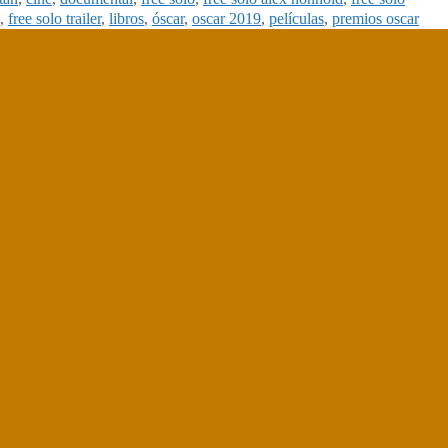
,
free solo trailer
,
libros
,
óscar
,
oscar 2019
,
películas
,
premios oscar