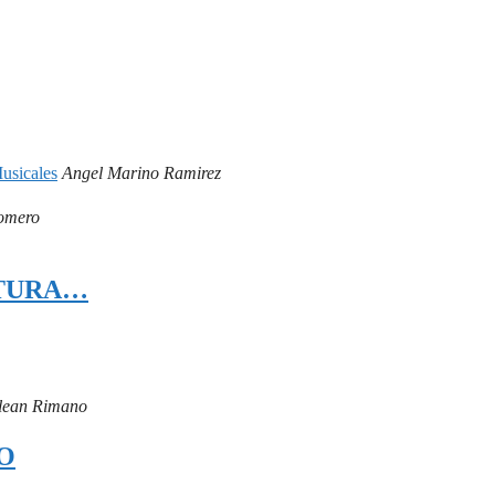
Musicales
Angel Marino Ramirez
omero
ATURA…
lean Rimano
O