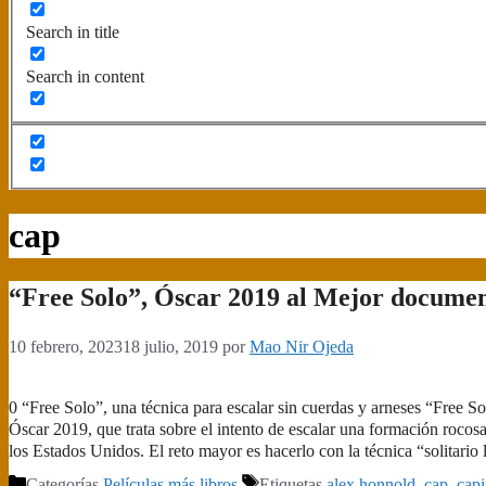
Search in title
Search in content
cap
“Free Solo”, Óscar 2019 al Mejor documen
10 febrero, 2023
18 julio, 2019
por
Mao Nir Ojeda
0 “Free Solo”, una técnica para escalar sin cuerdas y arneses “Free S
Óscar 2019, que trata sobre el intento de escalar una formación roco
los Estados Unidos. El reto mayor es hacerlo con la técnica “solitario 
Categorías
Películas más libros
Etiquetas
alex honnold
,
cap
,
capi