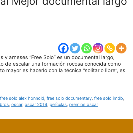
 al Mejor documental largo
as y arneses “Free Solo” es un documental largo,
nto de escalar una formación rocosa conocida como
o mayor es hacerlo con la técnica “solitario libre”, es
,
free solo alex honnold
,
free solo documentary
,
free solo imdb
,
ibros
,
óscar
,
oscar 2019
,
películas
,
premios oscar