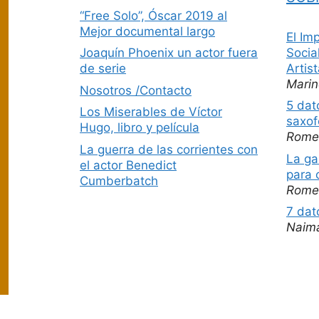
“Free Solo”, Óscar 2019 al
Mejor documental largo
El Im
Socia
Joaquín Phoenix un actor fuera
Artis
de serie
Marin
Nosotros /Contacto
5 dat
Los Miserables de Víctor
saxof
Hugo, libro y película
Rome
La guerra de las corrientes con
La ga
el actor Benedict
para 
Cumberbatch
Rome
7 dat
Naim