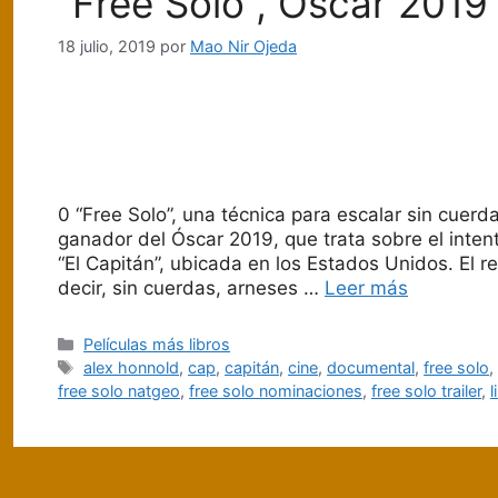
“Free Solo”, Óscar 2019
18 julio, 2019
por
Mao Nir Ojeda
0 “Free Solo”, una técnica para escalar sin cuerd
ganador del Óscar 2019, que trata sobre el inte
“El Capitán”, ubicada en los Estados Unidos. El ret
decir, sin cuerdas, arneses …
Leer más
Categorías
Películas más libros
Etiquetas
alex honnold
,
cap
,
capitán
,
cine
,
documental
,
free solo
free solo natgeo
,
free solo nominaciones
,
free solo trailer
,
l