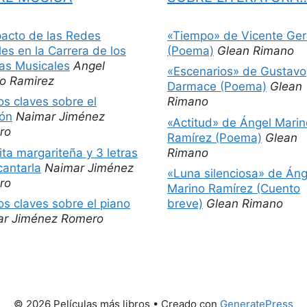
pacto de las Redes
«Tiempo» de Vicente Ger
les en la Carrera de los
(Poema)
Glean Rimano
tas Musicales
Angel
«Escenarios» de Gustavo
o Ramirez
Darmace (Poema)
Glean
os claves sobre el
Rimano
ón
Naimar Jiménez
«Actitud» de Ángel Marin
ro
Ramírez (Poema)
Glean
ita margariteña y 3 letras
Rimano
cantarla
Naimar Jiménez
«Luna silenciosa» de Áng
ro
Marino Ramírez (Cuento
os claves sobre el piano
breve)
Glean Rimano
ar Jiménez Romero
© 2026 Películas más libros
• Creado con
GeneratePress