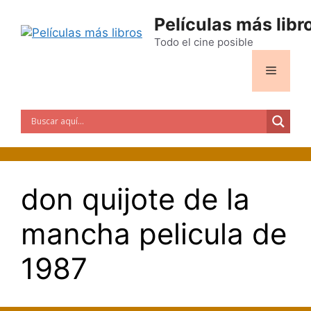
Saltar
Películas más libr
al
contenido
Todo el cine posible
Menú
don quijote de la
mancha pelicula de
1987