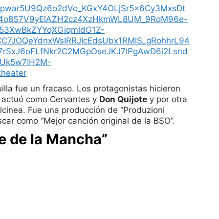
mpwar5U9Qz6o2dVo_KGxY4OLjSr5x6Cy3MxsDt
4o8S7V9yElAZH2cz4XzHkmWL8UM_9RqM96e-
53XwBkZYYqXGiqmldG1Z-
C7JOQeYdnxWsIRRJIcEdsUbx1RMlS_gRohhrL94
7rSxJ6oFLfNkr2C2MGpOseJKJ7IPgAwD6i2Lsnd
iUk5w7IH2M-
heater
lla fue un fracaso. Los protagonistas hicieron
le actuó como Cervantes y
Don Quijote
y por otra
lcinea. Fue una producción de “Produzioni
car como “Mejor canción original de la BSO”.
e de la Mancha”