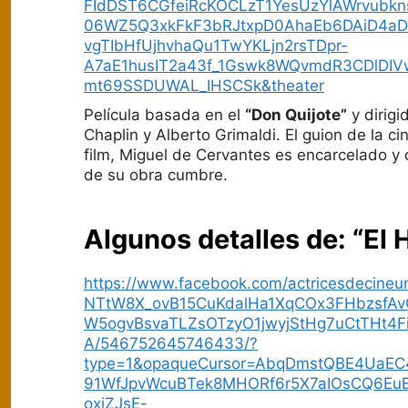
FIdDST6CGfeiRcKOCLzT1YesUzYlAWrvubk
06WZ5Q3xkFkF3bRJtxpD0AhaEb6DAiD4aD
vgTIbHfUjhvhaQu1TwYKLjn2rsTDpr-
A7aE1husIT2a43f_1Gswk8WQvmdR3CDlDI
mt69SSDUWAL_IHSCSk&theater
Película basada en el
“Don Quijote”
y dirigi
Chaplin y Alberto Grimaldi. El guion de la c
film, Miguel de Cervantes es encarcelado y
de su obra cumbre.
Algunos detalles de: “El
https://www.facebook.com/actricesdecine
NTtW8X_ovB15CuKdalHa1XqCOx3FHbzsfAv
W5ogvBsvaTLZsOTzyO1jwyjStHg7uCtTHt4Fi
A/546752645746433/?
type=1&opaqueCursor=AbqDmstQBE4UaEC
91WfJpvWcuBTek8MHORf6r5X7aIOsCQ6Eu
oxiZJsE-