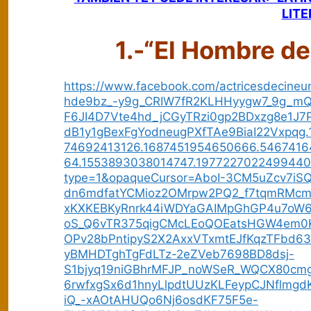
LIT
1.-“El Hombre de
https://www.facebook.com/actricesdecineu
hde9bz_-y9g_CRIW7fR2KLHHyygw7_9g_m
F6JI4D7Vte4hd_jCGyTRzi0gp2BDxzg8e1J7Pl
dB1y1gBexFgYodneugPXfTAe9BiaI22Vxpqg
74692413126.1687451954650666.5467416
64.1553893038014747.1977227022499440
type=1&opaqueCursor=AboI-3CM5uZcv7iSQ
dn6mdfatYCMioz2OMrpw2PQ2_f7tqmRMcm
xKXKEBKyRnrk44iWDYaGAIMpGhGP4u7oW6_
oS_Q6vTR375qigCMcLEoQOEatsHGW4em0
OPv28bPntipyS2X2AxxVTxmtEJfKqzTFbd63
yBMHDTghTgFdLTz-2eZVeb7698BD8dsj-
S1bjyq19niGBhrMFJP_noWSeR_WQCX80
6rwfxgSx6d1hnyLlpdtUUzKLFeypCJNflmg
iQ_-xAOtAHUQo6Nj6osdKF75F5e-