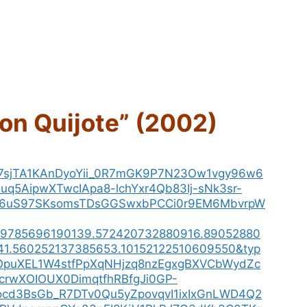
Don Quijote” (2002)
s7sjTA1KAnDyoYii_0R7mGK9P7N23Ow1vgy96w6
q5AipwXTwcIApa8-lchYxr4Qb83Ij-sNk3sr-
to6uS97SKsomsTDsGGSwxbPCCi0r9EM6MbvrpW
39785696190139.572420732880916.89052880
1.560252137385653.10152122510609550&typ
OpuXEL1W4stfPpXqNHjzq8nzEgxgBXVCbWydZc
crwXOIOUX0DimqtfhRBfgJi0GP-
ocd3BsGb_R7DTv0Qu5yZpovqvI1ixIxGnLWD4Q2