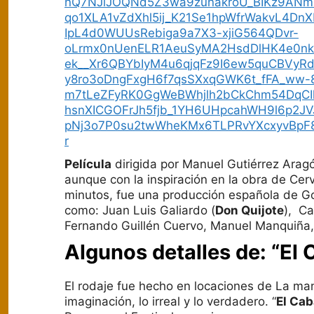
nQ7NJiJOQNd5Z3wa9zunakroU_BIKz9ANm
qo1XLA1vZdXhl5ij_K21Se1hpWfrWakvL4D
IpL4d0WUUsRebiga9a7X3-xjiG564QDvr-
oLrmx0nUenELR1AeuSyMA2HsdDlHK4e0nk
ek__Xr6QBYbIyM4u6qjqFz9I6ew5quCBVyRd
y8ro3oDngFxgH6f7qsSXxqGWK6t_fFA_ww-
m7tLeZFyRK0GgWeBWhjlh2bCkChm54DqCI
hsnXICGOFrJh5fjb_1YH6UHpcahWH9l6p2J
pNj3o7P0su2twWheKMx6TLPRvYXcxyvBpF8
r
Película
dirigida por Manuel Gutiérrez Aragó
aunque con la inspiración en la obra de Cer
minutos, fue una producción española de Gon
como: Juan Luis Galiardo (
Don Quijote
), Ca
Fernando Guillén Cuervo, Manuel Manquiña, 
Algunos detalles de: “El 
El rodaje fue hecho en locaciones de La ma
imaginación, lo irreal y lo verdadero. “
El Cab