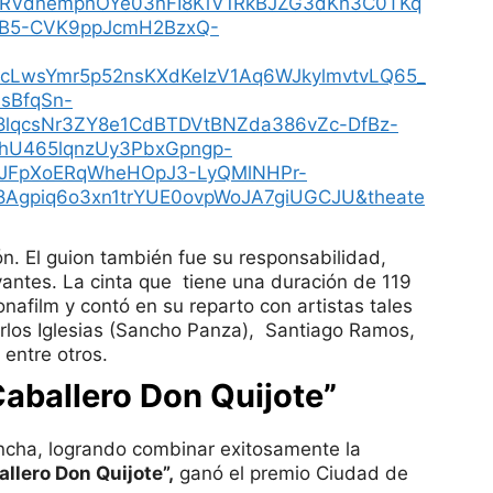
RVdnempnOYe03nFI8KiV1RkBJZG3dKh3C0TKq
nXB5-CVK9ppJcmH2BzxQ-
cLwsYmr5p52nsKXdKeIzV1Aq6WJkylmvtvLQ65_
sBfqSn-
8lqcsNr3ZY8e1CdBTDVtBNZda386vZc-DfBz-
hU465lqnzUy3PbxGpngp-
VJFpXoERqWheHOpJ3-LyQMlNHPr-
Agpiq6o3xn1trYUE0ovpWoJA7giUGCJU&theate
n. El guion también fue su responsabilidad,
vantes. La cinta que tiene una duración de 119
afilm y contó en su reparto con artistas tales
rlos Iglesias (Sancho Panza), Santiago Ramos,
entre otros.
Caballero Don Quijote”
ncha, logrando combinar exitosamente la
allero Don Quijote”,
ganó el premio Ciudad de