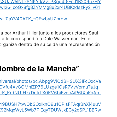
ns3UJW5lNLxSNKYrkVvTP3pp4f5EnJ1B209u7HY
wl2G1coGx8fg8ZYMMg8u2xr4UBKzdszRy21v61
Vwrf0aYV40ATK_-QFwbyUZprbw-
da por Arthur Hiller junto a los productores Saul
inta le correspondió a Dale Wasserman. En el
 organiza dentro de su celda una representación
 Hombre de la Mancha”
universal/photos/bc.Abpg9ViOdBHSUX3IFcOxcVa
CVfu4XvGOMhIZP76LUzge1OsR7VvVornuTaJq
rK_KrdNUfHzxDntrLX0KV6biEvcfrAiP6tXoKqAbt
49BUSH7tvvQbSOxIknO9u1OPIsFTAqrBhXj4uuV
E92MqxWyL5Wb7PlEqyTDUWJxEGy2qSP_1BBRw