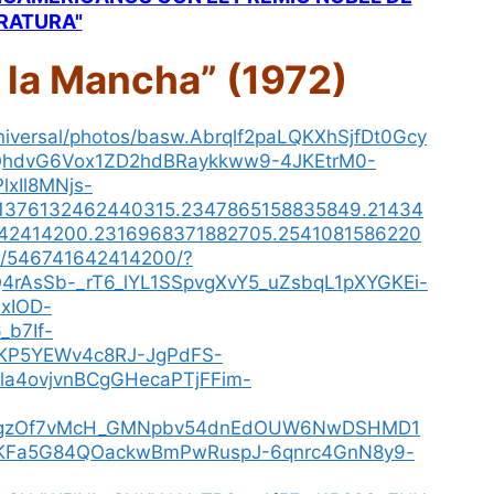
ERATURA"
 la Mancha” (1972)
niversal/photos/basw.Abrqlf2paLQKXhSjfDt0Gcy
QhdvG6Vox1ZD2hdBRaykkww9-4JKEtrM0-
xIl8MNjs-
.1376132462440315.2347865158835849.21434
42414200.2316968371882705.2541081586220
/546741642414200/?
4rAsSb-_rT6_lYL1SSpvgXvY5_uZsbqL1pXYGKEi-
xIOD-
b7If-
KP5YEWv4c8RJ-JgPdFS-
la4ovjvnBCgGHecaPTjFFim-
cmgzOf7vMcH_GMNpbv54dnEdOUW6NwDSHMD1
dKFa5G84QOackwBmPwRuspJ-6qnrc4GnN8y9-