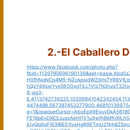
2.-El Caballero 
https://www.facebook.com/photo.php?
fbid=1139785696190139&set=basw.AbqS
H0fhNqNCp4M5-NZospsidWZlbhj7YR6VfLbu
hQzY4XswYyx56O0xgTjLL1Vlz7N2nzsT32
6-pg3-
E.4113742739225.10206941042342454.11
4474488.567387453277900.468101399754
e=1&opaqueCursor=AboEpX9EvuyDkA5618
FE18p6vDXE5JuqzAkHI1V1u9wfhBMfnXILhS
jUyQp0oFXI3lRES1IvxHgR9ETmU21Irh8Z5m