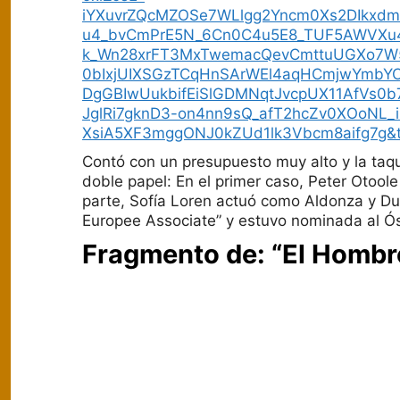
iYXuvrZQcMZOSe7WLlgg2Yncm0Xs2DIkxd
u4_bvCmPrE5N_6Cn0C4u5E8_TUF5AWVXu
k_Wn28xrFT3MxTwemacQevCmttuUGXo7W
0bIxjUIXSGzTCqHnSArWEl4aqHCmjwYmbYC
DgGBIwUukbifEiSlGDMNqtJvcpUX11AfVs0b
JglRi7gknD3-on4nn9sQ_afT2hcZv0XOoNL_
XsiA5XF3mggONJ0kZUd1lk3Vbcm8aifg7g&t
Contó con un presupuesto muy alto y la taqui
doble papel: En el primer caso, Peter Otoo
parte, Sofía Loren actuó como Aldonza y Du
Europee Associate” y estuvo nominada al Ós
Fragmento de: “El Hombr