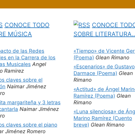
CONOCE TODO
CONOCE TOD
RE MÚSICA
SOBRE LITERATURA
pacto de las Redes
«Tiempo» de Vicente Ger
les en la Carrera de los
(Poema)
Glean Rimano
tas Musicales
Angel
«Escenarios» de Gustavo
o Ramirez
Darmace (Poema)
Glean
os claves sobre el
Rimano
ón
Naimar Jiménez
«Actitud» de Ángel Marin
ro
Ramírez (Poema)
Glean
ita margariteña y 3 letras
Rimano
cantarla
Naimar Jiménez
«Luna silenciosa» de Áng
ro
Marino Ramírez (Cuento
os claves sobre el piano
breve)
Glean Rimano
ar Jiménez Romero