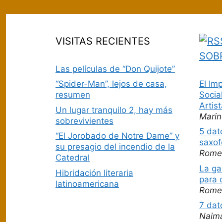
VISITAS RECIENTES
SOB
Las películas de “Don Quijote”
El Im
“Spider-Man”, lejos de casa,
Socia
resumen
Artis
Un lugar tranquilo 2, hay más
Marin
sobrevivientes
5 dat
“El Jorobado de Notre Dame” y
saxof
su presagio del incendio de la
Rome
Catedral
La ga
Hibridación literaria
para 
latinoamericana
Rome
7 dat
Naim