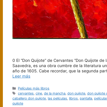
0 El “Don Quijote” de Cervantes “Don Quijote de
Saavedra, es una obra cumbre de la literatura uni
año de 1605. Cabe recordar, que la segunda parte
Leer más
Categorías
Películas más libros
Etiquetas
cervantes
,
cine
,
de la mancha
,
don quijote
,
don quijote
caballero don quijote
,
las peliculas
,
libros
,
pantalla
,
película
quijote