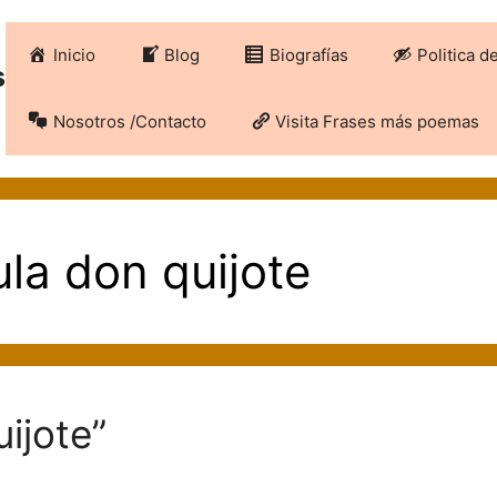
Inicio
Blog
Biografías
Politica d
s
Nosotros /Contacto
Visita Frases más poemas
ula don quijote
ijote”