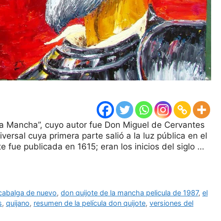
 la Mancha”, cuyo autor fue Don Miguel de Cervantes
versal cuya primera parte salió a la luz pública en el
 fue publicada en 1615; eran los inicios del siglo …
 cabalga de nuevo
,
don quijote de la mancha pelicula de 1987
,
el
s
,
quijano
,
resumen de la película don quijote
,
versiones del