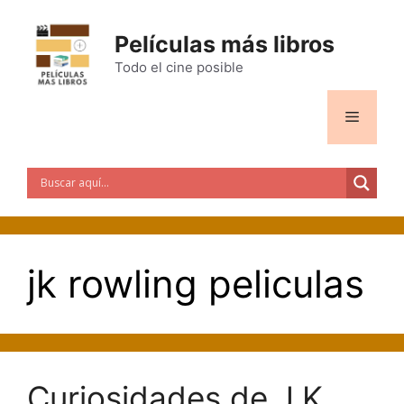
Saltar
al
Películas más libros
contenido
Todo el cine posible
Menú
jk rowling peliculas
Curiosidades de J.K.