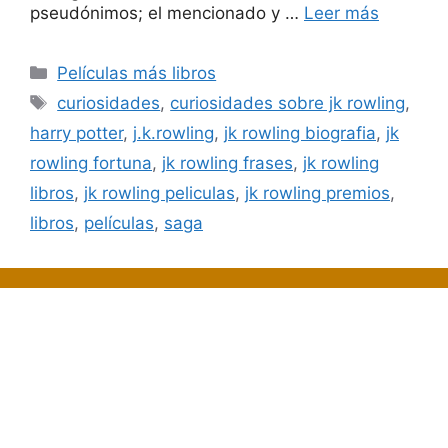
pseudónimos; el mencionado y …
Leer más
Categorías
Películas más libros
Etiquetas
curiosidades
,
curiosidades sobre jk rowling
,
harry potter
,
j.k.rowling
,
jk rowling biografia
,
jk
rowling fortuna
,
jk rowling frases
,
jk rowling
libros
,
jk rowling peliculas
,
jk rowling premios
,
libros
,
películas
,
saga