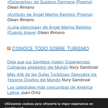
«Escenarios» de Gustavo Darmace (Poema)
Glean Rimano
«Actitud» de Ángel Marino Ramírez (Poema)
Glean Rimano
«Luna silenciosa» de Ángel Marino Ramírez
(Cuento breve)
Glean Rimano
CONOCE TODO SOBRE TURISMO
Deja que tus Sentidos Viajen: Experiencias
Culinarias alrededor del Mundo
Nury Sandoval
Más Allá de las Guías Turísticas: Descubre los
Tesoros Ocultos del Mundo
Nury Sandoval
Las catedrales más concurridas de América
Latina
Juan Ortiz
5 sitios imperdibles de Chicago, Estados
Utilizamos cookies para ofrecerte la mejor experiencia en
Unidos
Nury Sandoval