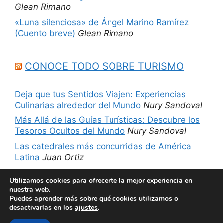
Glean Rimano
«Luna silenciosa» de Ángel Marino Ramírez
(Cuento breve)
Glean Rimano
CONOCE TODO SOBRE TURISMO
Deja que tus Sentidos Viajen: Experiencias
Culinarias alrededor del Mundo
Nury Sandoval
Más Allá de las Guías Turísticas: Descubre los
Tesoros Ocultos del Mundo
Nury Sandoval
Las catedrales más concurridas de América
Latina
Juan Ortiz
5 sitios imperdibles de Chicago, Estados
Utilizamos cookies para ofrecerte la mejor experiencia en
Unidos
Nury Sandoval
nuestra web.
Puedes aprender más sobre qué cookies utilizamos o
desactivarlas en los
ajustes
.
© 2026 Películas más libros
• Creado con