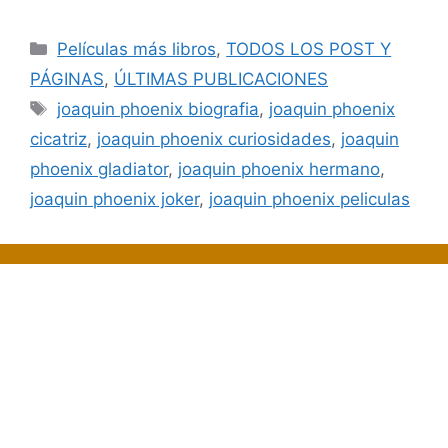
Categorías
Películas más libros
,
TODOS LOS POST Y
PÁGINAS
,
ÚLTIMAS PUBLICACIONES
Etiquetas
joaquin phoenix biografia
,
joaquin phoenix
cicatriz
,
joaquin phoenix curiosidades
,
joaquin
phoenix gladiator
,
joaquin phoenix hermano
,
joaquin phoenix joker
,
joaquin phoenix peliculas