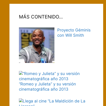
MÁS CONTENIDO…
Proyecto Géminis
con Will Smith
“Romeo y Julieta” y su versión
cinematográfica año 2013