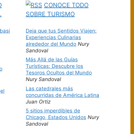
O
CONOCE TODO
…
SOBRE TURISMO
basi
Deja que tus Sentidos Viajen:
Experiencias Culinarias
alrededor del Mundo
Nury
Sandoval
Más Allá de las Guías
Turísticas: Descubre los
o
Tesoros Ocultos del Mundo
Nury Sandoval
Las catedrales más
el
concurridas de América Latina
Juan Ortiz
5 sitios imperdibles de
Chicago, Estados Unidos
Nury
Sandoval