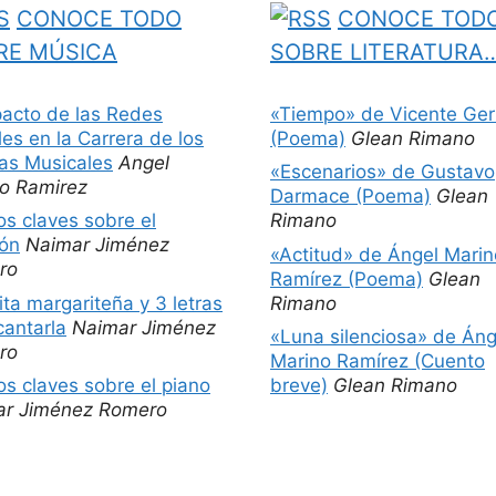
CONOCE TODO
CONOCE TOD
RE MÚSICA
SOBRE LITERATURA
pacto de las Redes
«Tiempo» de Vicente Ger
les en la Carrera de los
(Poema)
Glean Rimano
tas Musicales
Angel
«Escenarios» de Gustavo
o Ramirez
Darmace (Poema)
Glean
os claves sobre el
Rimano
ón
Naimar Jiménez
«Actitud» de Ángel Marin
ro
Ramírez (Poema)
Glean
ita margariteña y 3 letras
Rimano
cantarla
Naimar Jiménez
«Luna silenciosa» de Áng
ro
Marino Ramírez (Cuento
os claves sobre el piano
breve)
Glean Rimano
ar Jiménez Romero