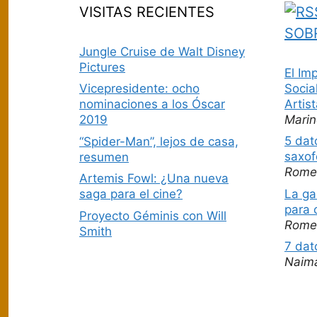
VISITAS RECIENTES
SOB
Jungle Cruise de Walt Disney
Pictures
El Im
Socia
Vicepresidente: ocho
Artis
nominaciones a los Óscar
Marin
2019
5 dat
“Spider-Man”, lejos de casa,
saxof
resumen
Rome
Artemis Fowl: ¿Una nueva
La ga
saga para el cine?
para 
Proyecto Géminis con Will
Rome
Smith
7 dat
Naim