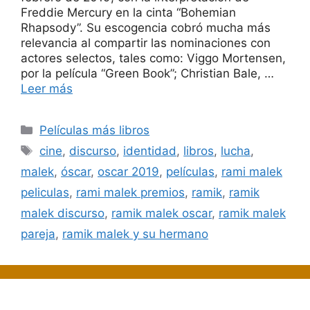
Freddie Mercury en la cinta “Bohemian
Rhapsody”. Su escogencia cobró mucha más
relevancia al compartir las nominaciones con
actores selectos, tales como: Viggo Mortensen,
por la película “Green Book”; Christian Bale, …
Leer más
Categorías
Películas más libros
Etiquetas
cine
,
discurso
,
identidad
,
libros
,
lucha
,
malek
,
óscar
,
oscar 2019
,
películas
,
rami malek
peliculas
,
rami malek premios
,
ramik
,
ramik
malek discurso
,
ramik malek oscar
,
ramik malek
pareja
,
ramik malek y su hermano