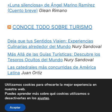
«Luna silenciosa» de Ángel Marino Ramírez
(Cuento breve)
Glean Rimano
CONOCE TODO SOBRE TURISMO
Deja que tus Sentidos Viajen: Experiencias
Culinarias alrededor del Mundo
Nury Sandoval
Más Allá de las Guías Turísticas: Descubre los
Tesoros Ocultos del Mundo
Nury Sandoval
Las catedrales más concurridas de América
Latina
Juan Ortiz
5 sitios imperdibles de Chicago, Estados
Utilizamos cookies para ofrecerte la mejor experiencia en
Unidos
Nury Sandoval
nuestra web.
Puedes aprender más sobre qué cookies utilizamos o
desactivarlas en los
ajustes
.
© 2026 Películas más libros
• Creado con
Aceptar
GeneratePress