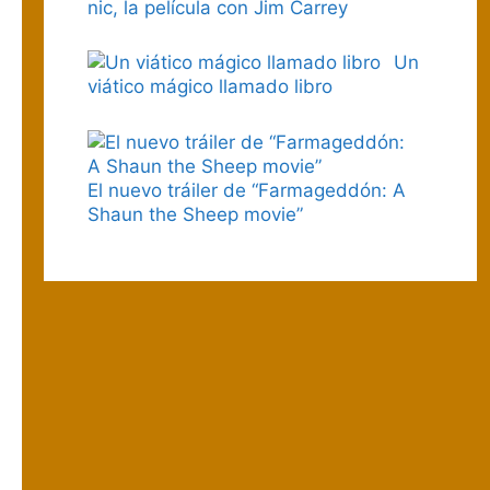
nic, la película con Jim Carrey
Un
viático mágico llamado libro
El nuevo tráiler de “Farmageddón: A
Shaun the Sheep movie”