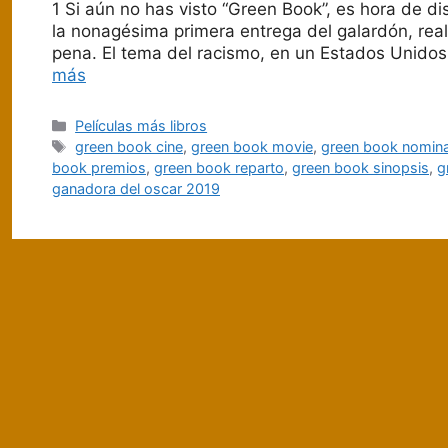
1 Si aún no has visto “Green Book”, es hora de di
la nonagésima primera entrega del galardón, real
pena. El tema del racismo, en un Estados Unidos
más
Categorías
Películas más libros
Etiquetas
green book cine
,
green book movie
,
green book nomin
book premios
,
green book reparto
,
green book sinopsis
,
g
ganadora del oscar 2019