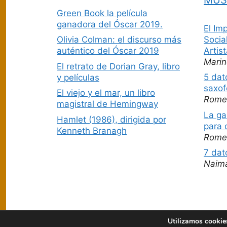
Green Book la película
ganadora del Óscar 2019.
El Im
Socia
Olivia Colman: el discurso más
Artis
auténtico del Óscar 2019
Marin
El retrato de Dorian Gray, libro
5 dat
y películas
saxof
El viejo y el mar, un libro
Rome
magistral de Hemingway
La ga
Hamlet (1986), dirigida por
para 
Kenneth Branagh
Rome
7 dat
Naim
Utilizamos cookies