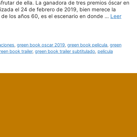
sfrutar de ella. La ganadora de tres premios óscar en
izada el 24 de febrero de 2019, bien merece la
 de los años 60, es el escenario en donde …
Leer
aciones
,
green book oscar 2019
,
green book pelicula
,
green
reen book trailer
,
green book trailer subtitulado
,
pelicula