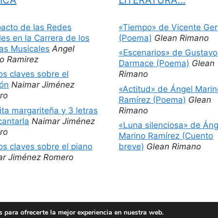
pacto de las Redes
«Tiempo» de Vicente Ger
les en la Carrera de los
(Poema)
Glean Rimano
tas Musicales
Angel
«Escenarios» de Gustavo
o Ramirez
Darmace (Poema)
Glean
os claves sobre el
Rimano
ón
Naimar Jiménez
«Actitud» de Ángel Marin
ro
Ramírez (Poema)
Glean
ita margariteña y 3 letras
Rimano
cantarla
Naimar Jiménez
«Luna silenciosa» de Áng
ro
Marino Ramírez (Cuento
os claves sobre el piano
breve)
Glean Rimano
ar Jiménez Romero
 para ofrecerte la mejor experiencia en nuestra web.
© 2026 Películas más libros
• Creado con
GeneratePress