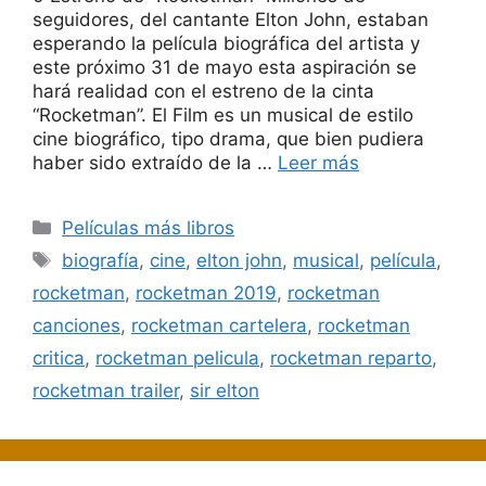
seguidores, del cantante Elton John, estaban
esperando la película biográfica del artista y
este próximo 31 de mayo esta aspiración se
hará realidad con el estreno de la cinta
“Rocketman”. El Film es un musical de estilo
cine biográfico, tipo drama, que bien pudiera
haber sido extraído de la …
Leer más
Categorías
Películas más libros
Etiquetas
biografía
,
cine
,
elton john
,
musical
,
película
,
rocketman
,
rocketman 2019
,
rocketman
canciones
,
rocketman cartelera
,
rocketman
critica
,
rocketman pelicula
,
rocketman reparto
,
rocketman trailer
,
sir elton