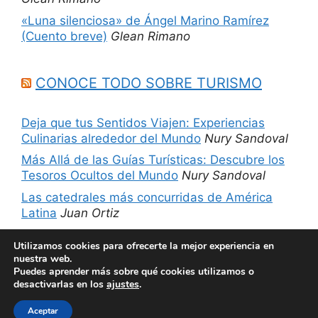
«Luna silenciosa» de Ángel Marino Ramírez
(Cuento breve)
Glean Rimano
CONOCE TODO SOBRE TURISMO
Deja que tus Sentidos Viajen: Experiencias
Culinarias alrededor del Mundo
Nury Sandoval
Más Allá de las Guías Turísticas: Descubre los
Tesoros Ocultos del Mundo
Nury Sandoval
Las catedrales más concurridas de América
Latina
Juan Ortiz
5 sitios imperdibles de Chicago, Estados
Utilizamos cookies para ofrecerte la mejor experiencia en
Unidos
Nury Sandoval
nuestra web.
Puedes aprender más sobre qué cookies utilizamos o
desactivarlas en los
ajustes
.
© 2026 Películas más libros
• Creado con
Aceptar
GeneratePress