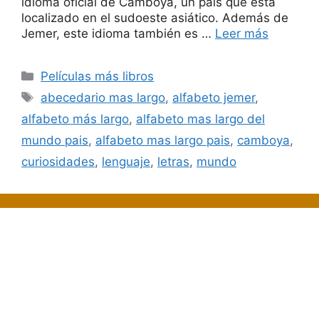
idioma oficial de Camboya, un país que está
localizado en el sudoeste asiático. Además de
Jemer, este idioma también es …
Leer más
Categorías
Películas más libros
Etiquetas
abecedario mas largo
,
alfabeto jemer
,
alfabeto más largo
,
alfabeto mas largo del
mundo pais
,
alfabeto mas largo pais
,
camboya
,
curiosidades
,
lenguaje
,
letras
,
mundo