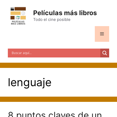
Saltar
al
Películas más libros
contenido
Todo el cine posible
Menú
lenguaje
8 puntos claves de un